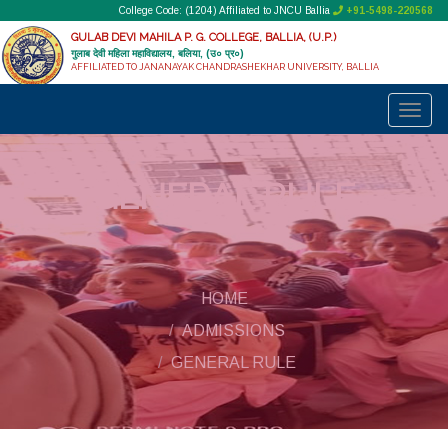
College Code: (1204) Affiliated to JNCU Ballia
+91-5498-220568
GULAB DEVI MAHILA P. G. COLLEGE, BALLIA, (U.P.)
गुलाब देवी महिला महाविद्यालय, बलिया, (उ० प्र०)
AFFILIATED TO JANANAYAK CHANDRASHEKHAR UNIVERSITY, BALLIA
GENERAL RULE
HOME
ADMISSIONS
GENERAL RULE